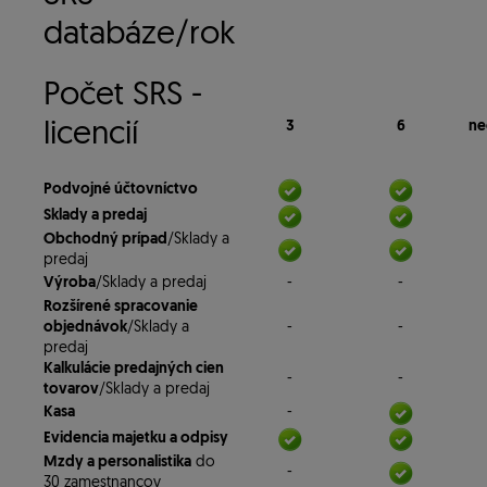
databáze/rok
Počet SRS -
licencií
3
6
ne
Podvojné účtovníctvo
Sklady a predaj
Obchodný prípad
/Sklady a
predaj
Výroba
/Sklady a predaj
-
-
Rozšírené spracovanie
objednávok
/Sklady a
-
-
predaj
Kalkulácie predajných cien
-
-
tovarov
/Sklady a predaj
Kasa
-
Evidencia majetku a odpisy
Mzdy a personalistika
do
-
30 zamestnancov