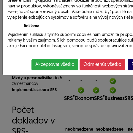
preferenciami týkajúcich sa značiek, dokážeme zobraziť spersonali
návrhy produktov, vykonávať zmeny vo funkčnosti webových strán
Počet SRS -
zverejňovať sponzorovaný obsah. Vaše údaje môžu byť použité na
vylepšenie existujúcich systémov a softvéru a na vývoj nových rieše
licencií
3
3
3
3
Reklama
Vyjadrením súhlasu s týmito súbormi cookies nám umožníte prispô
Podvojné účtovníctvo
reklamy k vašim záujmom. S ich pomocou budú spolupracujúce sub
ako je Facebook alebo Instagram, schopné správne upravovať zob
Sklady a predaj
obsah tak, aby bol pre vás užitočný a relevantný.
Obchodný prípad
/Sklady a
predaj
Kasa
Akceptovať všetko
-
-
Odmietnúť všetko
Evidencia majetku a odpisy
Mzdy a personalistika
do 5
-
-
-
zamestnancov
Implementácia euro SRS
-
®
®
SRS
Ekonom
SRS
Business
SR
Počet
dokladov v
SRS-
neobmedzene
neobmedzene
ne