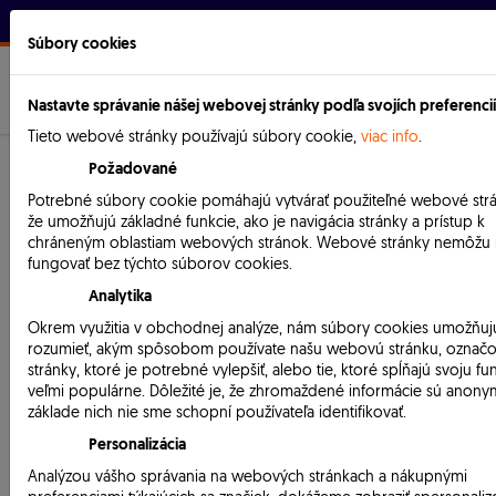
Prihlásenie
Súbory cookies
SK
EN
MENU
Nastavte správanie nášej webovej stránky podľa svojích preferencií
Tieto webové stránky používajú súbory cookie,
viac info
.
Požadované
Potrebné súbory cookie pomáhajú vytvárať použiteľné webové strá
Informácie o cene
že umožňujú základné funkcie, ako je navigácia stránky a prístup k
chráneným oblastiam webových stránok. Webové stránky nemôžu 
fungovať bez týchto súborov cookies.
®
®
SRS
Lite
SRS
Standard
Analytika
Closed
Closed
Okrem využitia v obchodnej analýze, nám súbory cookies umožňuj
Packet
Packet
rozumieť, akým spôsobom používate našu webovú stránku, označo
Počet
stránky, ktoré je potrebné vylepšiť, alebo tie, ktoré spĺňajú svoju fu
veľmi populárne. Dôležité je, že zhromaždené informácie sú anony
dokladov v
základe nich nie sme schopní používateľa identifikovať.
do
do
do 10
do 10
SRS-
Personalizácia
5000
5000
000
000
databáze/rok
Analýzou vášho správania na webových stránkach a nákupnými