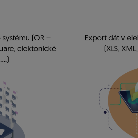
 systému (QR –
Export dát v el
uare, elektonické
(XLS, XML,
..)