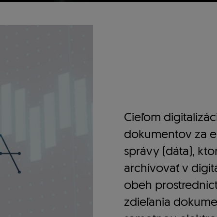
Cieľom digitalizá
dokumentov za el
správy (dáta), k
archivovať v digi
obeh prostredníc
zdieľania dokumen