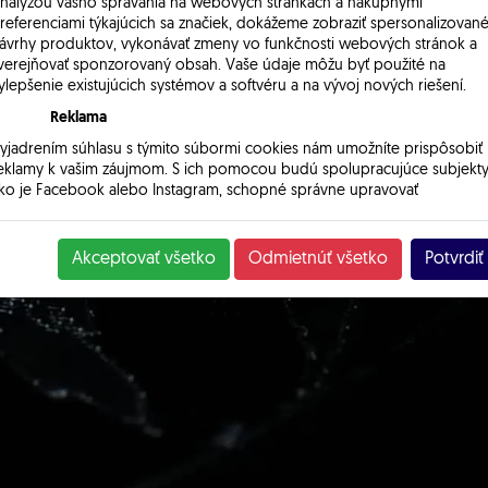
nalýzou vášho správania na webových stránkach a nákupnými
referenciami týkajúcich sa značiek, dokážeme zobraziť spersonalizovan
ávrhy produktov, vykonávať zmeny vo funkčnosti webových stránok a
verejňovať sponzorovaný obsah. Vaše údaje môžu byť použité na
ylepšenie existujúcich systémov a softvéru a na vývoj nových riešení.
Reklama
yjadrením súhlasu s týmito súbormi cookies nám umožníte prispôsobiť
eklamy k vašim záujmom. S ich pomocou budú spolupracujúce subjekty
ko je Facebook alebo Instagram, schopné správne upravovať
obrazovaný obsah tak, aby bol pre vás užitočný a relevantný.
Akceptovať všetko
Odmietnúť všetko
Potvrdiť