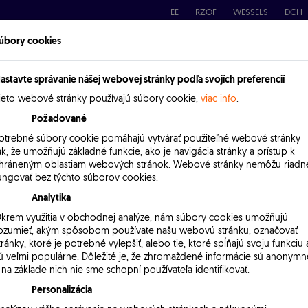
EE
RZOF
WESSELS
DCH
úbory cookies
Riešenia
Produkty
Referencie
Kontakt
astavte správanie nášej webovej stránky podľa svojích preferencií
ieto webové stránky používajú súbory cookie,
viac info
.
Požadované
otrebné súbory cookie pomáhajú vytvárať použiteľné webové stránky
ak, že umožňujú základné funkcie, ako je navigácia stránky a prístup k
hráneným oblastiam webových stránok. Webové stránky nemôžu riadn
ungovať bez týchto súborov cookies.
Analytika
krem využitia v obchodnej analýze, nám súbory cookies umožňujú
ozumieť, akým spôsobom používate našu webovú stránku, označovať
tránky, ktoré je potrebné vylepšiť, alebo tie, ktoré spĺňajú svoju funkciu 
ú veľmi populárne. Dôležité je, že zhromaždené informácie sú anonymn
 na základe nich nie sme schopní používateľa identifikovať.
Personalizácia