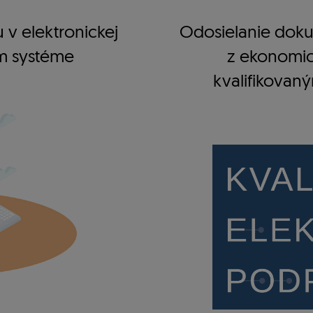
 v elektronickej
Odosielanie doku
m systéme
z ekonomi
kvalifikovan