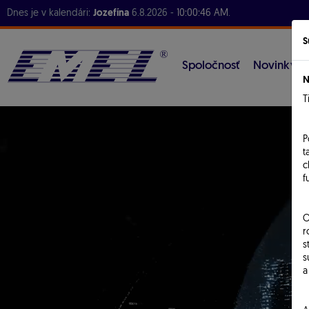
Dnes je v kalendári:
Jozefína
6.8.2026 -
10:00:47 AM
.
S
Spoločnosť
Novinky
N
T
P
t
c
f
O
r
s
s
a