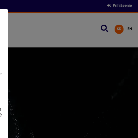
Prihlásenie
SK
EN
e
a
é