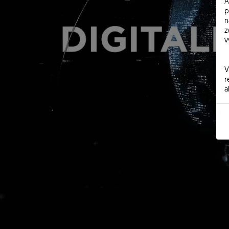
A
p
n
z
v
V
r
a
z