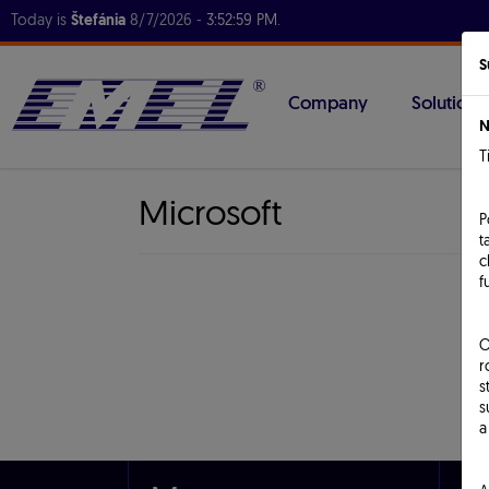
Today is
Štefánia
8/7/2026 -
3:52:59 PM
.
S
Company
Solutions
N
T
Microsoft
P
t
c
f
O
r
s
s
a