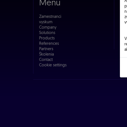
Menu
In
A
p
n
Zamestnanci
EMEL
z
vyskum
Šva
v
Company
851 
Solutions
+
Products
V
obc
References
r
Partners
a
Školenia
z
Contact
Cookie settings