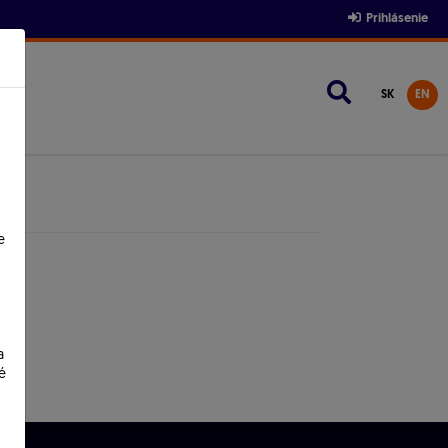
Prihlásenie
SK
EN
e
a
é