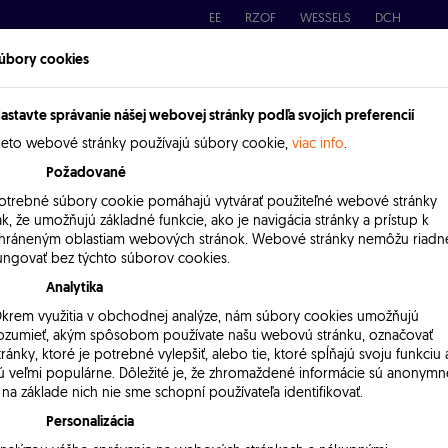
EE
RZOF
WESSELS
DCH
úbory cookies
Products
References
Contact
astavte správanie nášej webovej stránky podľa svojích preferencií
ieto webové stránky používajú súbory cookie,
viac info
.
Požadované
otrebné súbory cookie pomáhajú vytvárať použiteľné webové stránky
ak, že umožňujú základné funkcie, ako je navigácia stránky a prístup k
hráneným oblastiam webových stránok. Webové stránky nemôžu riadn
ungovať bez týchto súborov cookies.
Analytika
krem využitia v obchodnej analýze, nám súbory cookies umožňujú
ozumieť, akým spôsobom používate našu webovú stránku, označovať
tránky, ktoré je potrebné vylepšiť, alebo tie, ktoré spĺňajú svoju funkciu 
ú veľmi populárne. Dôležité je, že zhromaždené informácie sú anonymn
This section has not yet been translated to the current language.
 na základe nich nie sme schopní používateľa identifikovať.
Personalizácia