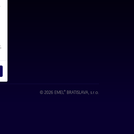
é
,
®
© 2026 EMEL
BRATISLAVA, s.r.o.