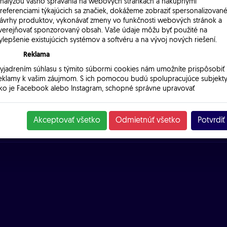
fo
nalýzou vášho správania na webových stránkach a nákupnými
referenciami týkajúcich sa značiek, dokážeme zobraziť spersonalizovan
ávrhy produktov, vykonávať zmeny vo funkčnosti webových stránok a
® BRATISLAVA, s.r.o.
verejňovať sponzorovaný obsah. Vaše údaje môžu byť použité na
binského 21
ylepšenie existujúcich systémov a softvéru a na vývoj nových riešení.
01 Bratislava
Reklama
421 2 3266 3333
yjadrením súhlasu s týmito súbormi cookies nám umožníte prispôsobiť
hod@emel.sk
eklamy k vašim záujmom. S ich pomocou budú spolupracujúce subjekty
ko je Facebook alebo Instagram, schopné správne upravovať
obrazovaný obsah tak, aby bol pre vás užitočný a relevantný.
Akceptovať všetko
Odmietnúť všetko
Potvrdiť