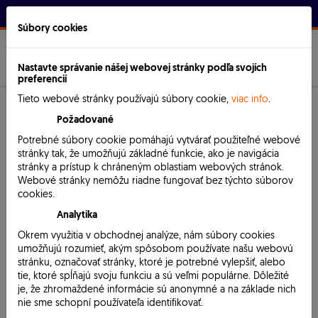
Prihlásenie
Súbory cookies
SK
EN
MENU
Nastavte správanie nášej webovej stránky podľa svojích
preferencií
Tieto webové stránky používajú súbory cookie,
viac info
.
Požadované
Novinky
Potrebné súbory cookie pomáhajú vytvárať použiteľné webové
stránky tak, že umožňujú základné funkcie, ako je navigácia
stránky a prístup k chráneným oblastiam webových stránok.
Spať na prehľad
Webové stránky nemôžu riadne fungovať bez týchto súborov
cookies.
So systémom SRS® v ponuke
Analytika
aj e-shopové riešenie
Okrem využitia v obchodnej analýze, nám súbory cookies
umožňujú rozumieť, akým spôsobom používate našu webovú
stránku, označovať stránky, ktoré je potrebné vylepšiť, alebo
Dátum:
20.2.2023
tie, ktoré spĺňajú svoju funkciu a sú veľmi populárne. Dôležité
je, že zhromaždené informácie sú anonymné a na základe nich
Informačný systém SRS® neustále rozvíjame a pridávame
nie sme schopní používateľa identifikovať.
doň ďalšie možnosti, ako ho využívať.