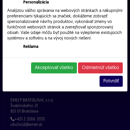
Menu
Personalizácia
Analýzou vášho správania na webových stránkach a nákupnými
preferenciami týkajúcich sa značiek, dokážeme zobraziť
Zamestnanci
spersonalizované návrhy produktov, vykonávať zmeny vo
vyskum
funkčnosti webových stránok a zverejňovať sponzorovaný
Company
obsah. Vaše údaje môžu byť použité na vylepšenie existujúcich
Solutions
systémov a softvéru a na vývoj nových riešení.
Products
References
Reklama
Partners
Vyjadrením súhlasu s týmito súbormi cookies nám umožníte
Školenia
prispôsobiť reklamy k vašim záujmom. S ich pomocou budú
Contact
spolupracujúce subjekty, ako je Facebook alebo Instagram,
Cookie settings
Akceptovať všetko
Odmietnúť všetko
schopné správne upravovať zobrazovaný obsah tak, aby bol
pre vás užitočný a relevantný.
Potvrdiť
Info
EMEL® BRATISLAVA, s.r.o.
Švabinského 21
851 01 Bratislava
+421 2 3266 3333
obchod@emel.sk