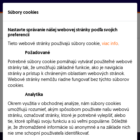
Prihlásenie
Súbory cookies
SK
EN
MENU
Nastavte správanie nášej webovej stránky podľa svojích
preferencií
Tieto webové stránky používajú súbory cookie,
viac info
.
Požadované
Potrebné súbory cookie pomáhajú vytvárať použiteľné webové
stránky tak, že umožňujú základné funkcie, ako je navigácia
stránky a prístup k chráneným oblastiam webových stránok.
Webové stránky nemôžu riadne fungovať bez týchto súborov
cookies.
Analytika
Okrem využitia v obchodnej analýze, nám súbory cookies
umožňujú rozumieť, akým spôsobom používate našu webovú
This section has not yet been translated to the current
stránku, označovať stránky, ktoré je potrebné vylepšiť, alebo
language.
tie, ktoré spĺňajú svoju funkciu a sú veľmi populárne. Dôležité
je, že zhromaždené informácie sú anonymné a na základe nich
nie sme schopní používateľa identifikovať.